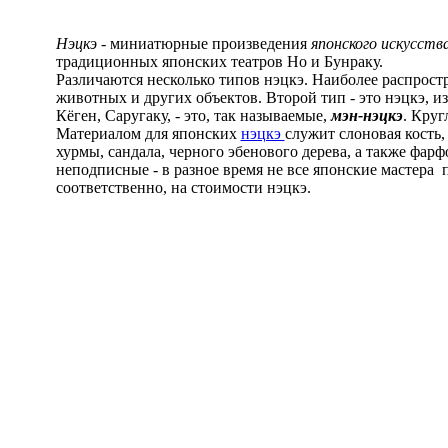
Нэцкэ
- миниатюрные произведения
японского искусств
традиционных японских театров Но и Бунраку.
Различаются несколько типов нэцкэ. Наиболее распрост
животных и других объектов. Второй тип - это нэцкэ, 
Кёген, Саругаку, - это, так называемые,
мэн-нэцкэ
. Круг
Материалом для японских
нэцкэ
служит слоновая кость,
хурмы, сандала, черного эбенового дерева, а также фарф
неподписные - в разное время не все японские мастера 
соответственно, на стоимости нэцкэ.