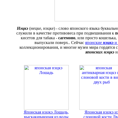
Нэцкэ
(нецке, нэцке) - слово японского языка букваль
служили в качестве противовеса при подвешивания к
п
кисетов для табака -
сагемоно
, или просто кошелька
выпускали поверх.. Сейчас
японские
нэцкэ
и
коллекционирования, и многие музеи мира гордятся
японских нэцкэ
н
Японская нэцкэ Лошадь,
Японская нэцкэ и
выскакивающая из воды
слоновой кости Дв