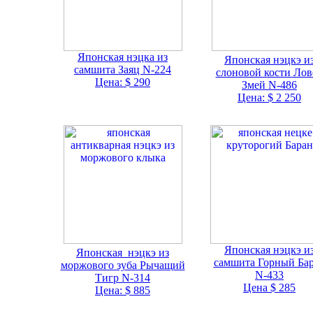
Японская нэцка из
Японская нэцкэ и
самшита Заяц N-224
слоновой кости Лов
Цена: $ 290
Змей N-486
Цена: $ 2 250
Японская нэцкэ и
Японская нэцкэ из
самшита Горный Ба
моржового зуба Рычащий
N-433
Тигр N-314
Цена $ 285
Цена: $ 885