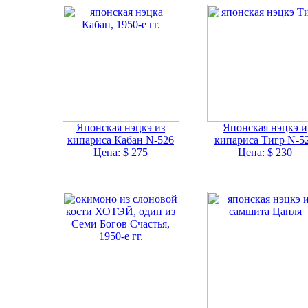
Японская нэцкэ из
Японская нэцкэ и
кипариса Кабан N-526
кипариса Тигр N-5
Цена: $ 275
Цена: $ 230