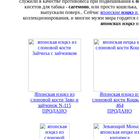
служили в качестве противовеса при подвешивания к
п
кисетов для табака -
сагемоно
, или просто кошелька
выпускали поверх.. Сейчас
японские
нэцкэ
и
коллекционирования, и многие музеи мира гордятся
японских нэцкэ
н
Японская нэцкэ из
Японская нэцкэ и
слоновой кости Заяц и
слоновой кости Кошк
зайчонок N-115
464
ПРОДАНО
ПРОДАНО