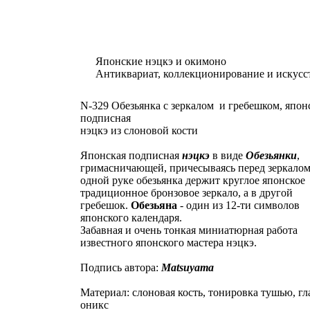
Японские нэцкэ и окимоно
Антиквариат, коллекционирование и искусс
N-329 Обезьянка с зеркалом и гребешком, япон
подписная
нэцкэ из слоновой кости
Японская подписная
нэцкэ
в виде
О
безьянки
,
гримасничающей, причесываясь перед зеркалом
одной руке обезьянка держит круглое японское
традиционное бронзовое зеркало, а в другой
гребешок.
Обезьяна
- один из 12-ти символов
японского календаря.
Забавная и очень тонкая миниатюрная работа
известного японского мастера нэцкэ.
Подпись автора:
Matsuyama
Материал: слоновая кость, тонировка тушью, гла
оникс