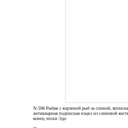
N-596 Рыбак с корзиной рыб за спиной, японск
антикварная подписная нэцкэ из слоновой кост
конец эпохи Эдо