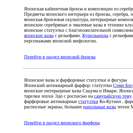
Японская кабинетная бронза и композиции из серебр
Предметы японского интерьера из бронзы, серебра, 
японская бронзовая скульптура, интерьерные компо
японские серебряные и эмалевые вазы в технике клу
японские статуэтки с благопожелательной символик
японские вазы
с рельефами.
Курильницы
с рельефами
персонажами японской мифологии.
Перейти в раздел японской бронзы
Японские вазы и фарфоровые статуэтки и фигуры
Японский антикварный фарфор: статуэтки
Семи Бог
японские интерьерные вазы Сацума и Имари. Японс
тарелки эпохи Эдо с росписью на
самурайскую тему
фарфоровые антикварные
статуэтки
Ко-Кутани , фа
расписные экраны, большие
напольные вазы
эпохи М
Перейти в раздел японского фарфора