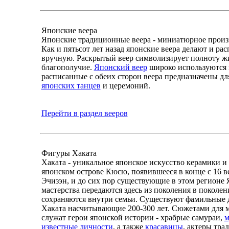
Японские веера
Японские традиционные веера - миниатюрное произв
Как и пятьсот лет назад японские веера делают и ра
вручную. Раскрытый веер символизирует полноту ж
благополучие.
Японский веер
широко используются в
расписанные с обеих сторон веера предназначены д
японских танцев
и церемоний.
Перейти в раздел вееров
Фигуры Хаката
Хаката - уникальное японское искусство керамики и
японском острове Кюсю, появившееся в конце с 16 в
Эчизэн, и до сих пор существующие в этом регионе
мастерства передаются здесь из поколения в поколен
сохраняются внутри семьи. Существуют фамильные 
Хаката насчитывающие 200-300 лет. Сюжетами для м
служат герои японской истории - храбрые самураи,
м
известные личности
, а также
красавицы
, актеры тр