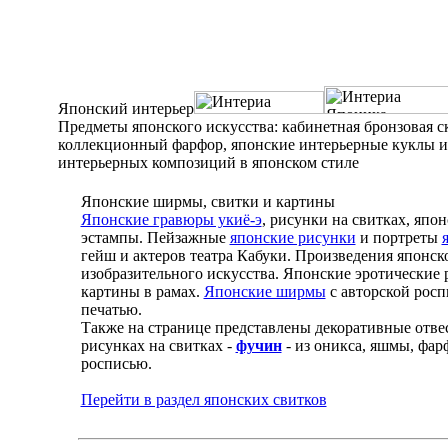
Японский интерьер
Предметы японского искусства: кабинетная бронзовая с
коллекционный фарфор, японские интерьерные куклы и с
интерьерных композиций в японском стиле
Японские ширмы, свитки и картины
Японские гравюры укиё-э
, рисунки на свитках, япо
эстампы. Пейзажные
японские рисунки
и портреты
гейш и актеров театра Кабуки. Произведения японск
изобразительного искусства. Японские эротические
картины в рамах.
Японские ширмы
с авторской рос
печатью.
Также на странице представлены декоративные отве
рисунках на свитках -
фучин
- из оникса, яшмы, фар
росписью.
Перейти в раздел японских свитков