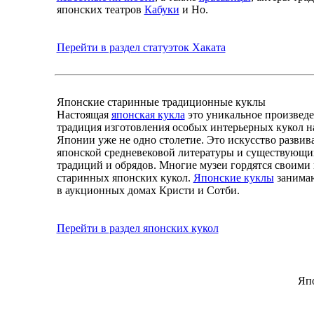
японских театров
Кабуки
и Но.
Перейти в раздел статуэток Хаката
Японские старинные традиционные куклы
Настоящая
японская кукла
это уникальное произведе
традиция изготовления особых интерьерных кукол н
Японии уже не одно столетие. Это искусство развив
японской средневековой литературы и существующих
традиций и обрядов. Многие музеи гордятся своими
старинных японских кукол.
Японские куклы
занимаю
в аукционных домах Кристи и Сотби.
Перейти в раздел японских кукол
Япо