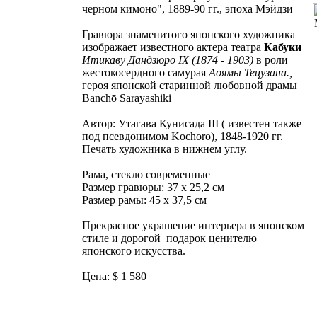
черном кимоно", 1889-90 гг., эпоха Мэйдзи
Гравюра знаменитого японского художника
изображает известного актера театра
Кабуки
Итикаву Дандзюро IX (1874 - 1903)
в роли
жестокосердного самурая
Аоямы Тецузана.,
героя японской старинной любовной драмы
Banchō Sarayashiki
Автор: Утагава Кунисада III ( известен также
под псевдонимом Kochoro), 1848-1920 гг.
Печать художника в нижнем углу.
Рама, стекло современные
Размер гравюры: 37 x 25,2 см
Размер рамы: 45 х 37,5 см
Прекрасное украшение интерьера в японском
стиле и дорогой подарок ценителю
японского искусства.
Цена: $ 1 580