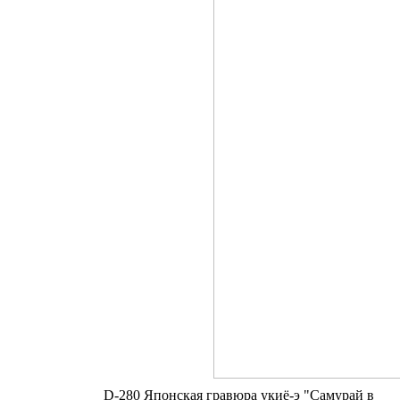
D-280 Японская гравюра укиё-э "Самурай в