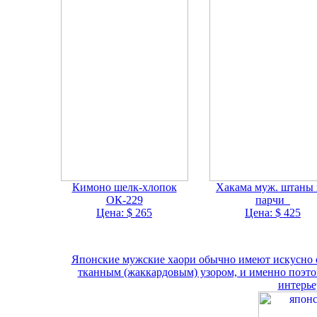
Кимоно шелк-хлопок
Хакама муж. штаны
ОК-229
парчи
Цена: $ 265
Цена: $ 425
Японские мужские хаори обычно имеют искусно 
тканным (жаккардовым) узором, и именно поэто
интерье