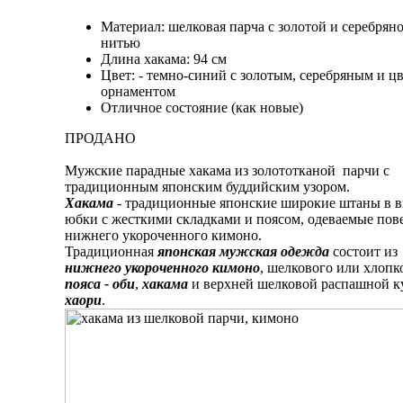
Материал: шелковая парча с золотой и серебрян
нитью
Длина хакама: 94 см
Цвет: - темно-синий с золотым, серебряным и 
орнаментом
Отличное состояние (как новые)
ПРОДАНО
Мужские парадные хакама из золототканой парчи с
традиционным японским буддийским узором.
Xaкама
- традиционные японские широкие штаны в в
юбки с жесткими складками и поясом, одеваемые пов
нижнего укороченного кимоно.
Традиционная
японская мужская одежда
состоит из
нижнего укороченного кимоно
, шелкового или хлопк
пояса - оби
,
хакама
и верхней шелковой распашной к
хаори
.