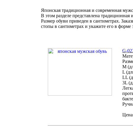
Японская традиционная и современная мужс
В этом разделе представлена традиционная 
Размер обуви приведен в сантиметрах. Зака
стопы в сантиметрах и укажите его в форме з
G-02
Мате
Разм
M (д
L (дл
LL (д
3L (д
Легк
прот
бакт
Ручна
Цена: