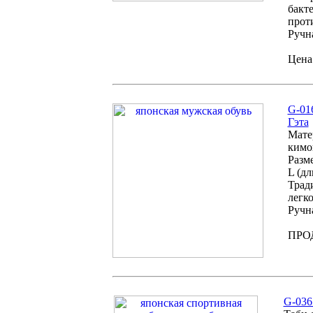
бакт
прот
Ручна
Цена:
G-01
Гэта
Мате
кимо
Разме
L (дл
Трад
легко
Ручна
ПРО
G-036