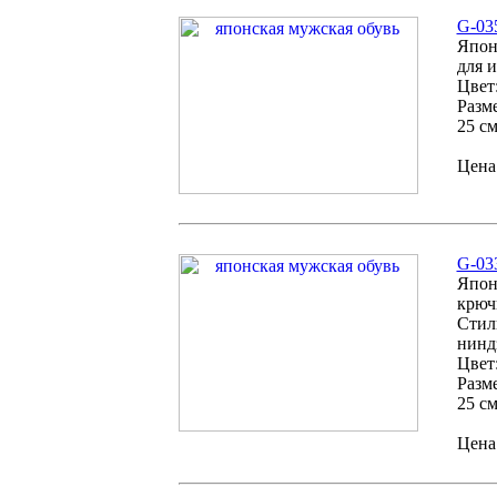
G-03
Япон
для 
Цвет
Разм
25 см
Цена:
G-03
Япон
крюч
Стиль
нинд
Цвет
Разм
25 см
Цена: