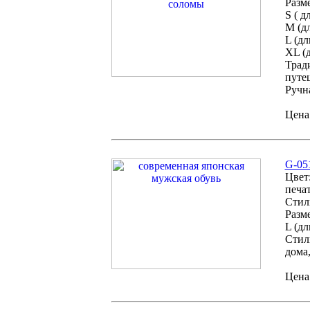
Разм
S ( д
М (д
L (дл
XL (
Трад
путе
Ручна
Цена:
G-05
Цвет
печа
Стил
Разме
L (дл
Стил
дома
Цена: