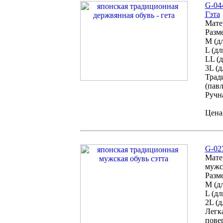
G-04
Гэта
Мате
Разм
M (дл
L (дл
LL (д
3L (д
Трад
(пав
Ручна
Цена:
G-02
Мате
мужс
Разм
M (дл
L (дл
2L (д
Легк
пове