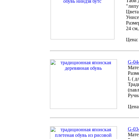
Таби 
"липу
Цвета
Унисе
Разме
24 см,
Цена:
G-04
Мате
Разме
L ( д
Трад
(пав
Ручн
Цена:
G-03
Мате