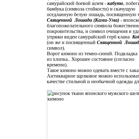
самурайский боевой шлем -
кабуто
, побег
бамбука (символа стойкости) и скачущую
оседланную белую лошадь, посвященную 
Священной Лошади (Ками-Ума)
- японск
благопожелательного символа божественн
покровительства, и символ очищения и уда
упряжи виден самурайский герб клана
Ко
(он же и посвященный
Священной Лоша
символ).
Ворот кимоно из темно-синий. Подкладка
из хлопка.. Хорошее состояние (согласно
времени).
Такое кимоно можно одевать вместе с хак
Антикварное шрлковое можно использоват
качестве стильной и необычной одежды дл