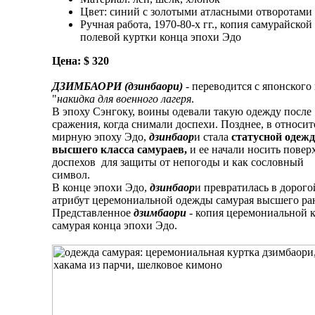
Цвет: синий с золотыми атласными отворотами
Ручная работа, 1970-80-х гг., копия самурайской
полевой куртки конца эпохи Эдо
Цена: $ 320
ДЗИМБАОРИ (дзинбаори)
- переводится с японского
"
накидка для военного лагеря
.
В эпоху Сэнгоку, воины одевали такую одежду после
сражения, когда снимали доспехи. Позднее, в относи
мирную эпоху Эдо,
дзинбаор
и стала
статусной одеж
высшего класса самураев,
и ее начали носить повер
доспехов для защиты от непогоды и как сословный
символ.
В конце эпохи Эдо,
дзинбаор
и превратилась в дорого
атрибут церемониальной одежды самурая высшего ра
Представленное
дзимбаори
- копия церемониальной 
самурая конца эпохи Эдо.