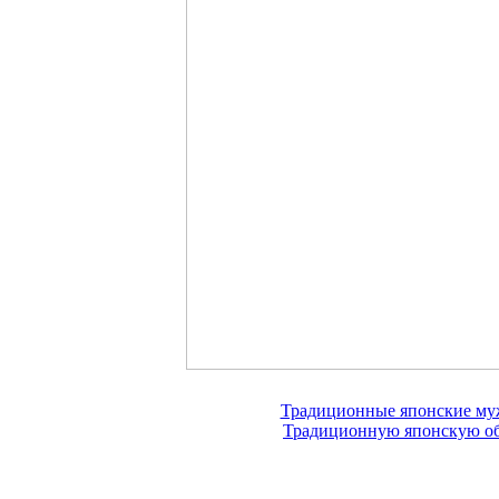
Традиционные японские муж
Традиционную японскую обу