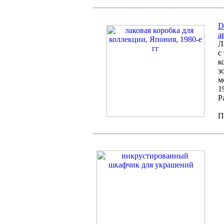
D
а
Л
с
к
з
м
1
Р
П