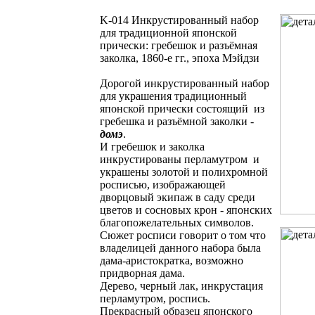
K-014 Инкрустированный набор
для традиционной японской
прически: гребешок и разъёмная
заколка, 1860-е гг., эпоха Мэйдзи
Дорогой инкрустированный набор
для украшения традиционный
японской прически состоящий из
гребешка и разъёмной заколки -
домэ
.
И гребешок и заколка
инкрустированы перламутром и
украшены золотой и полихромной
росписью, изображающей
дворцовый экипаж в саду среди
цветов и сосновых крон - японских
благопожелательных символов.
Сюжет росписи говорит о том что
владелицей данного набора была
дама-аристократка, возможно
придворная дама.
Дерево, черный лак, инкрустация
перламутром, роспись.
Прекрасный образец японского