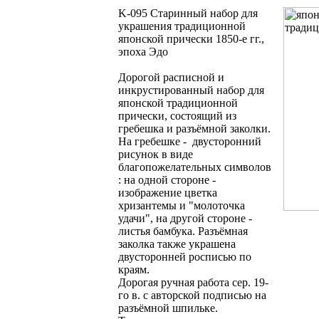
K-095 Старинный набор для
украшения традиционной
японской прически 1850-е гг.,
эпоха Эдо
Дорогой расписной и
инкрустированный набор для
японской традиционной
прически, состоящий из
гребешка и разъёмной заколки.
На гребешке - двусторонний
рисунок в виде
благопожелательных символов
: на одной стороне -
изображение цветка
хризантемы и "молоточка
удачи", на другой стороне -
листья бамбука. Разъёмная
заколка также украшена
двусторонней росписью по
краям.
Дорогая ручная работа сер. 19-
го в. с авторской подписью на
разъёмной шпильке.