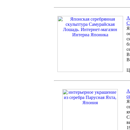
А
С
Я
о
с
б
с
В
В
Ц
A
с
Я
с
я
С
в
1