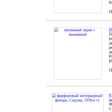
В
Ц
D
Ш
р
д
р
д
Р
В
Ц
P
в
Ф
С