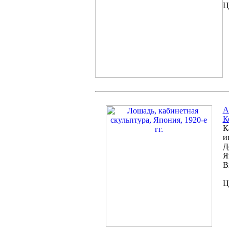
Ц
A
К
К
и
Д
Я
В
Ц