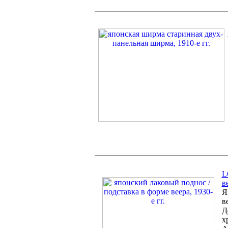
L
в
Я
в
Д
х