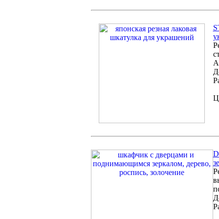
S
у
Р
с
А
Д
Р
Ц
D
з
Р
в
п
Д
Р