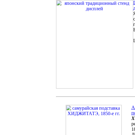
A
п
Х
р
1
Д