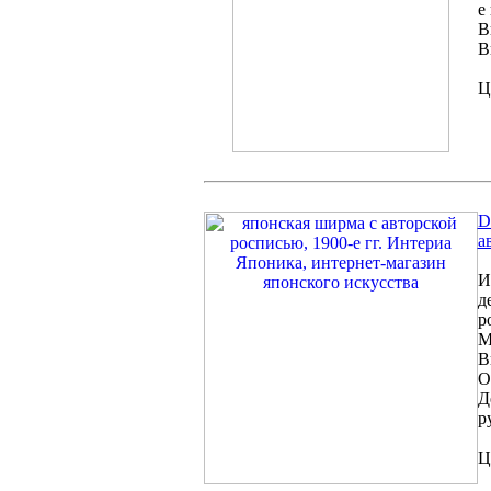
е 
В
В
Ц
D
а
И
д
р
М
В
О
Д
р
Ц