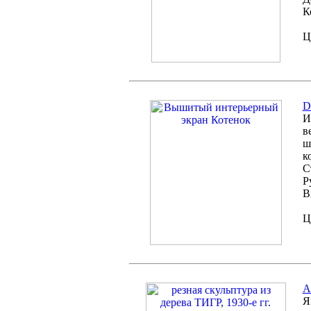
К
Ц
D
И
в
ш
к
С
Р
В
Ц
A
Я