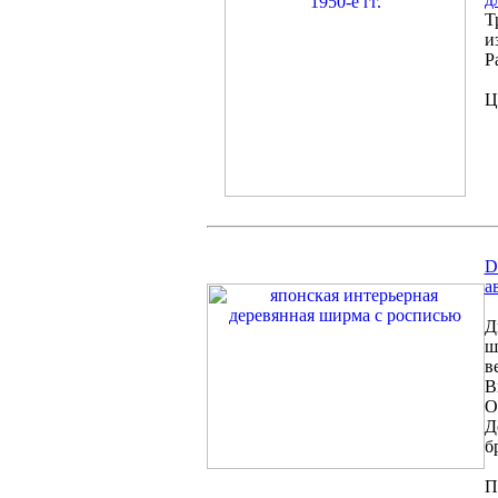
Т
и
Р
Ц
D
а
Д
ш
в
В
О
Д
б
П