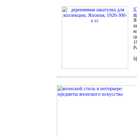
S
я
Я
ш
к
ц
1
Р
Ц