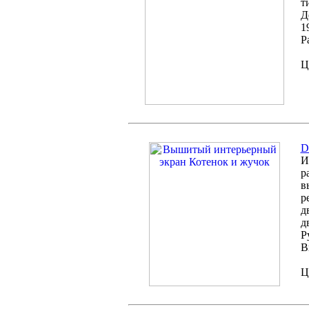
т
Д
1
Р
Ц
D
И
р
в
р
д
д
Р
В
Ц