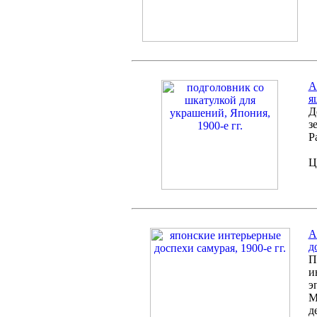
А
я
Д
з
Р
Ц
A
д
П
и
э
М
д