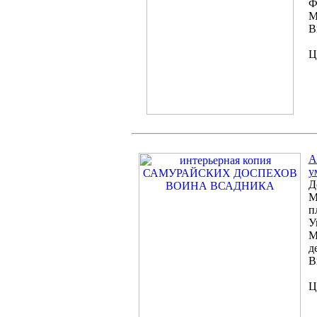
Ф
М
В
Ц
A
у
Д
М
п
У
М
д
В
Ц