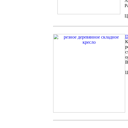
А
Р
Ц
D
К
р
с
о
В
Ц