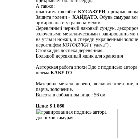
прикрывает область сердца
А также :
пластинчатая юбки
КУСАЗУРИ
, прикрывающа
Защита голени -
ХАЙДАТЭ.
Обувь самурая во
армирована и украшена мехом.
Деревянный черный лаковый сундук, декориро
золочеными металлическими гравированными 
на углы и ножки, и спереди украшенный золоч
иероглифом
КОТОБУКИ
("удача") .
Стойка для доспеха деревянная.
Большой деревянный ящик для хранения
Авторская работа эпохи Эдо с подписью автора 
шлема
КАБУТО
Материал: металл, дерево, шелковое плетение, 
парча, золочение.
Высота в собранном виде : 56 см.
Цена: $ 1 860