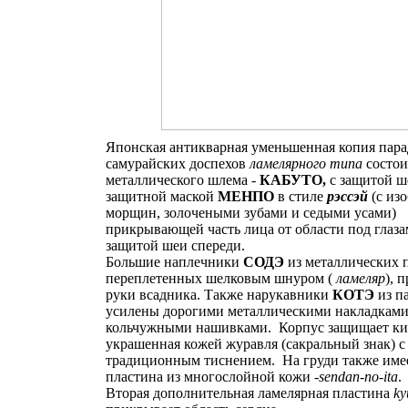
Японская антикварная уменьшенная копия пар
самурайских доспехов
ламелярного типа
состои
металлического шлема -
КАБУТО,
с защитой ше
защитной маской
МЕНПО
в стиле
рэссэй
(с из
морщин, золочеными зубами и седыми усами)
прикрывающей часть лица от области под глазам
защитой шеи спереди.
Большие наплечники
СОДЭ
из металлических 
переплетенных шелковым шнуром (
ламеляр
), 
руки всадника. Также нарукавники
КОТЭ
из п
усилены дорогими металлическими накладками
кольчужными нашивками. Корпус защищает к
украшенная кожей журавля (сакральный знак) с
традиционным тиснением. На груди также име
пластина из многослойной кожи -
sendan-no-ita
.
Вторая дополнительная ламелярная пластина
ky