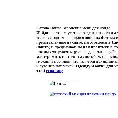
Катана Иайто. Японские мечи для иайдо
Иайдо
— это искусство владения японским м
является одним из видов
японских боевых и
представленные на сайте, изготовлены
в Яп
(
иайто
) и предназначены
для практики
в эт
ножны
сая
, рукоять
цука
, гарда катаны
цуба
,
мастерами
аутентичным способом, и с исп
гибкий и прочный, что является принципиа
и сувенирных мечей.
Одежду и обувь для и
этой
странице