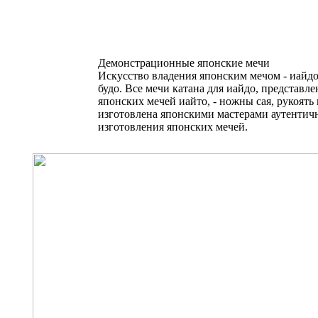
Демонстрационные японские мечи
Искусство владения японским мечом - иайдо
будо. Все мечи катана для иайдо, представл
японских мечей иайто, - ножны сая, рукоять 
изготовлена японскими мастерами аутентич
изготовления японских мечей.