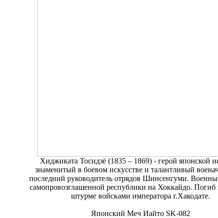
Хиджиката Тосидзё (1835 – 1869) - герой японской и
знаменитый в боевом искусстве и талантливый военач
последний руководитель отрядов Шинсенгуми. Военны
самопровозглашенной республики на Хоккайдо. Погиб 
штурме войсками императора г.Хакодате.
Японский Меч Иайто SK-082