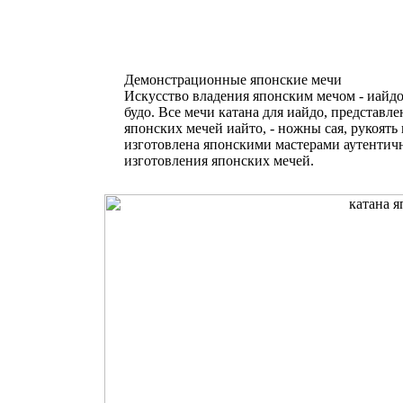
Демонстрационные японские мечи
Искусство владения японским мечом - иайдо
будо. Все мечи катана для иайдо, представл
японских мечей иайто, - ножны сая, рукоять 
изготовлена японскими мастерами аутентич
изготовления японских мечей.