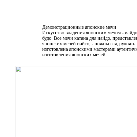
Демонстрационные японские мечи
Искусство владения японским мечом - иайдо
будо. Все мечи катана для иайдо, представл
японских мечей иайто, - ножны сая, рукоять 
изготовлена японскими мастерами аутентич
изготовления японских мечей.