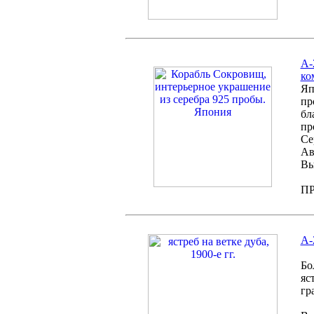
А-
ко
Яп
пр
бл
пр
Се
Ав
Вы
П
A-
Бо
яс
гр