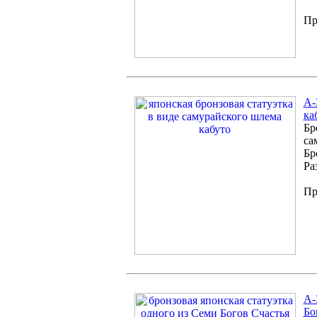
Пр
A-
ка
Бр
са
Бр
Ра
Пр
А-
Бо