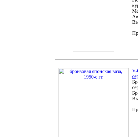
ку
Ме
Ав
Вы
Пр
V-
се
Бр
се
Бр
Вы
Пр