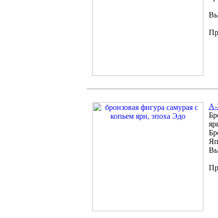
Вы
Пр
A-
Бр
яр
Бр
Яп
Вы
Пр