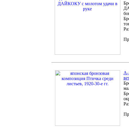
Бр
ДА
бо
Бр
то
Ра
Пр
A-
ве
Бр
ма
Бр
ок
Ра
Пр