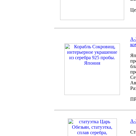
Це
А-
ко
Яп
пр
бл
пр
Се
Ав
Ра
П
A-
Ст