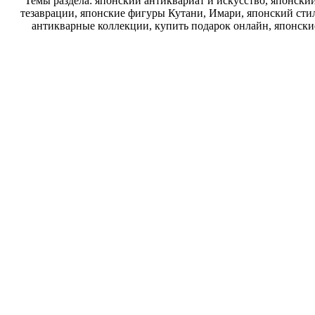
Темы раздела: японский антиквариат и искусство, японск
тезаврации, японские фигуры Кутани, Имари, японский стил
антикварные коллекции, купить подарок онлайн, японски