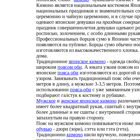
Кимоно является национальным костюмом Япони
национальных праздников и знаменательных с
церемонию и чайную церемонию, и в случае пр
одевают японские девушки на
праздник соверш
праздник совершеннолетия девушки одевают р
росписью, золочением, с особо длинными рука
Профессиональных борцов сумо в Японии часто
появляются на публике. Борцы сумо обычно нос
изготовляются из высококачественного хлопка.
дома.
Традиционное
японское кимоно
- одежда свобод
широким
поясом оби
. А юката узким поясом из
японские
пояса оби
изготовляются из дорогой 
узором. Завязывать традиционный пояс оби оч
метров в длину, а мужские 3-3,5 метров. Поэтом
использовании
пояса-оби
с уже завязанным узл
подбирают галстук к костюму и рубашке.
Мужское
и
женское японское кимоно
различают
имеет более квадратный рукав, сшитый с внутр
более длинные и не сшиты с внутренней сторо
запахнутым на правую сторону.
Пояс на мужском кимоно повязывается ниже л
обувью
- дзори (зори), сэтта или гэта (гета).
Традиционно
кимоно
шили вручную, поверхнос