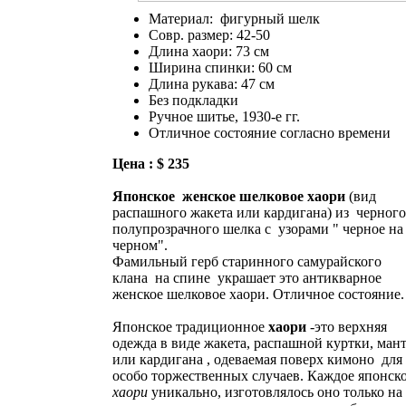
Материал: фигурный шелк
Совр. размер: 42-50
Длина хаори: 73 см
Ширина спинки: 60 см
Длина рукава: 47 см
Без подкладки
Ручное шитье, 1930-е гг.
Отличное состояние согласно времени
Цена : $ 235
Японское женское шелковое хаори
(вид
распашного жакета или кардигана) из черного
полупрозрачного шелка с узорами " черное на
черном".
Фамильный герб старинного самурайского
клана на спине украшает это антикварное
женское шелковое хаори. Отличное состояние.
Японское традиционное
хаори
-это верхняя
одежда в виде жакета, распашной куртки, ман
или кардигана , одеваемая поверх кимоно для
особо торжественных случаев. Каждое японск
хаори
уникально, изготовлялось оно только на