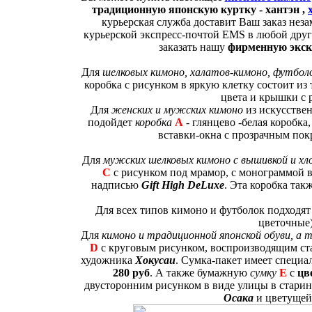
традиционную японскую куртку - хантэн ,
курьерская служба доставит Ваш заказ неза
курьерской экспресс-почтой EMS в любой друг
заказать нашу
фирменную экск
Для
шелковых кимоно, халатов-кимоно, футбол
коробка с рисунком в яркую клетку состоит из т
цвета и крышки с
Для
женских и мужских кимоно
из искусствен
подойдет
коробка
А
- глянцево -белая коробка
вставки-окна с прозрачным пок
Для
мужских шелковых кимоно с вышивкой и хл
C
с рисунком под мрамор, с монограммой в 
надписью
Gift High DeLuxe
. Эта коробка так
Для всех типов кимоно и футболок подходя
цветочные
Для
кимоно и традиционной японской обуви, а 
D
с круговым рисунком, воспроизводящим с
художника
Хокусаи
. Сумка-пакет имеет специа
280 руб
. А также бумажную
сумку
E
с
цв
двусторонним рисунком в виде улицы в стари
Осака
и цветущей