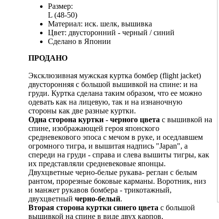
Размер:
L (48-50)
Материал: иск. шелк, вышивка
Цвет: двусторонний - черный / синий
Сделано в Японии
ПРОДАНО
Эксклюзивная мужская куртка бомбер (flight jacket)
двусторонняя с большой вышивкой на спине: и на
груди. Куртка сделана таким образом, что ее можно
одевать как на лицевую, так и на изнаночную
стороны как две разные куртки.
Одна сторона куртки - черного цвета
с вышивкой на
спине, изображающей героя японского
средневекового эпоса с мечом в руке, и оседлавшем
огромного тигра, и вышитая надпись "Japan", а
спереди на груди - справа и слева вышиты тигры, как
их представляли средневековые японцы.
Двухцветные черно-белые рукава- реглан с белым
рантом, прорезные боковые карманы. Воротник, низ
и манжет рукавов бомбера - трикотажный,
двухцветный
черно-белый
.
Вторая сторона куртки синего цвета
с большой
вышивкой на спине в виде двух карпов,