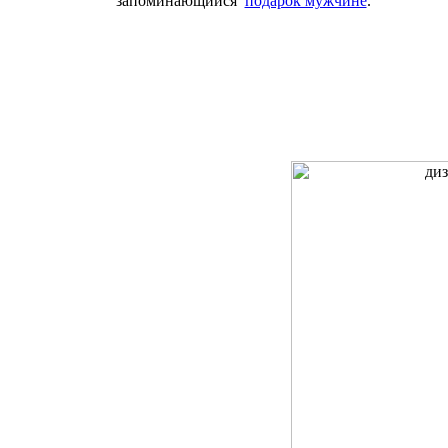
запоминающийся
подарок мужчине
.