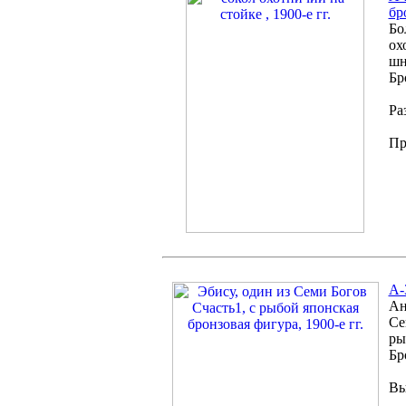
бр
Бо
ох
шн
Бр
Ра
Пр
A-
Ан
Се
ры
Бр
Вы