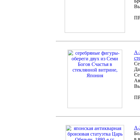
Бр
Вы
П
А-
ст
Се
Да
Се
Ав
Вы
П
А-
Бо
в 