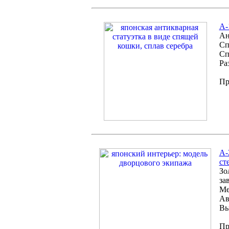
A-
Ан
Сп
Сп
Ра
Пр
A-
ст
Зо
за
Ме
Ав
Вы
Пр