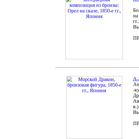
Бо
на
гг.
Вы
П
A-
Ан
-к
Др
Ав
в.)
Вы
П