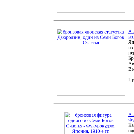
А-
из
Яп
из
пе
Бр
Ав
Вы
Пр
A-
Фу
Ка
од