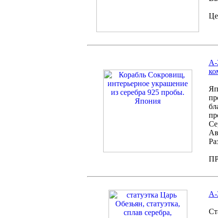
Це
А-
ко
Яп
пр
бл
пр
Се
Ав
Ра
П
A-
Ст