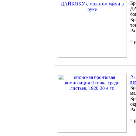
Бр
ДА
бо
Бр
то
Ра
Пр
A-
ве
Бр
ма
Бр
ок
Ра
Пр