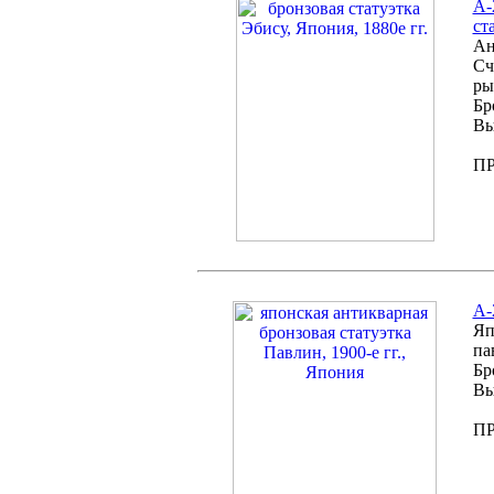
A-
ст
Ан
Сч
ры
Бр
Вы
П
A-
Яп
па
Бр
Вы
П