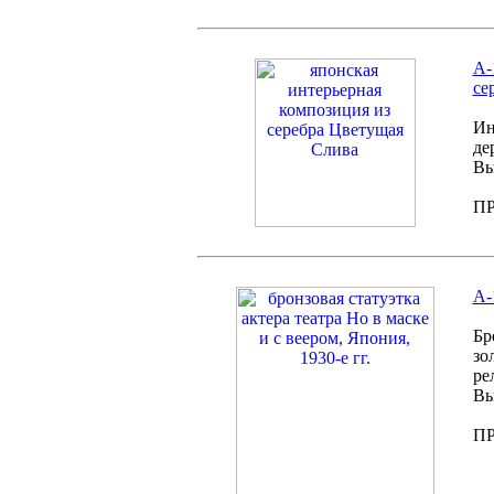
A-
се
Ин
де
Вы
П
A-
Бр
зо
ре
Вы
П