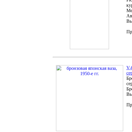
ку
Ме
Ав
Вы
Пр
V-
се
Бр
се
Бр
Вы
Пр