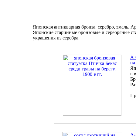
Японская антикварная бронза, серебро, эмаль. А
Японские старинные бронзовые и серебряные ста
украшения из серебра.
A-
на
Яп
в 
Бр
Ра
Пр
A-