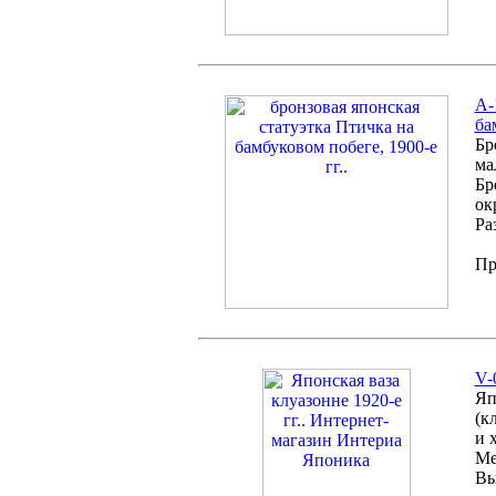
А-
ба
Бр
ма
Бр
ок
Ра
Пр
V-
Яп
(к
и 
Ме
Вы