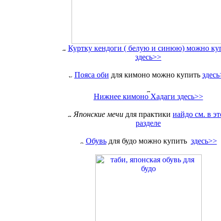
Куртку кендоги ( белую и синюю) можно ку
здесь>>
Пояса оби
для кимоно можно купить
здесь
Нижнее кимоно Хадаги здесь>>
Японские мечи
для практики
иайдо см. в э
разделе
Обувь
для будо можно купить
здесь>>