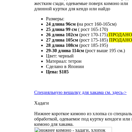
жестким сзади, одеваемые поверх кимоно или
длинной куртки для кендо или иайдо
Размеры:
24 длина 96см (
на рост 160-165см)
25 длина 99 см
( рост 165-170)
26 длина 102см
(рост 170-175)
ПРОДАН
27 длина 105см
(рост 175-185)
ПРОДАН
28 длина 108см
(рост 185-195)
29-30 длина 114см
(рост выше 195 см.)
Цвет: черный
Материал: тетрон
Сделано в Японии
Цена: $185
Специяльную вешалку для хакама см. здесь->
Хадаги
Нижнее короткое кимоно из хлопка со специал
обработкой, одеваемое под куртку кендоги или
кимоно для хакама.