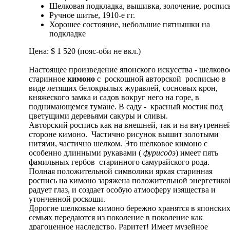
Шелковая подкладка, вышивка, золочение, роспис
Ручное шитье, 1910-е гг.
Хорошее состояние, небольшие пятнышки на
подкладке
Цена: $ 1 520 (пояс-оби не вкл.)
Настоящее произведение японского искусства - шелково
старинное
кимоно
с роскошной авторской росписью в
виде летящих белокрылых журавлей, сосновых крон,
княжеского замка и садов вокруг него на горе, в
поднимающемся тумане. В саду - красный мостик под
цветущими деревьями сакуры и сливы.
Авторский роспись как на внешней, так и на внутренне
стороне кимоно. Частично рисунок вышит золотыми
нитями, частично шелком. Это шелковое кимоно с
особенно длинными рукавами (
фурисодэ
) имеет пять
фамильных гербов старинного самурайского рода.
Полная положительной символики яркая старинная
роспись на кимоно заряжена положительной энергетико
радует глаз, и создает особую атмосферу изящества и
утонченной роскоши.
Дорогие шелковые кимоно бережно хранятся в японски
семьях передаются из поколение в поколение как
драгоценное наследство. Раритет! Имеет музейное