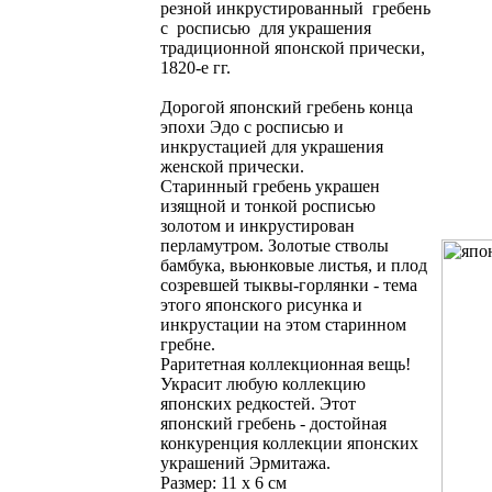
резной инкрустированный гребень
с росписью для украшения
традиционной японской прически,
1820-е гг.
Дорогой японский гребень конца
эпохи Эдо с росписью и
инкрустацией для украшения
женской прически.
Старинный гребень украшен
изящной и тонкой росписью
золотом и инкрустирован
перламутром. Золотые стволы
бамбука, вьюнковые листья, и плод
созревшей тыквы-горлянки - тема
этого японского рисунка и
инкрустации на этом старинном
гребне.
Раритетная коллекционная вещь!
Украсит любую коллекцию
японских редкостей. Этот
японский гребень - достойная
конкуренция коллекции японских
украшений Эрмитажа.
Размер: 11 х 6 см