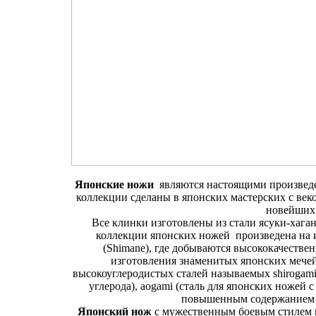
Японские ножи
являются настоящими произведе
коллекции сделаны в японских мастерских с ве
новейших 
Все клинки изготовлены из стали ясуки-хаган
коллекции японских ножей произведена на 
(Shimane), где добываются высококачестве
изготовления знаменитых японских мече
высокоуглеродистых сталей называемых shiroga
углерода), aogami (сталь для японских ножей с
повышенным содержанием у
Японский нож
с мужественным боевым стилем 