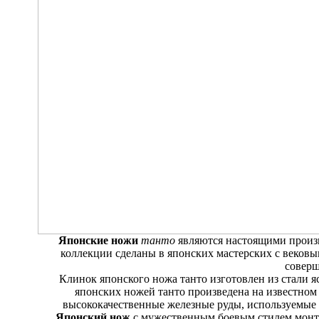
Японские ножи
танто
являются настоящими произ
коллекции сделаны в японских мастерских с веков
соверш
Клинок японского ножа танто изготовлен из стали я
японских ножей танто произведена на известном
высококачественные железные руды, используемые 
Японский нож
с мужественным боевым стилем монт