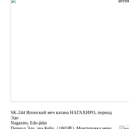
SK-244 Японский меч катана НАГАХИРО, период
Эдо
Nagaxiro, Edo-jidai
Период Эдо, эра Кейо（1865年). Монтировка меча