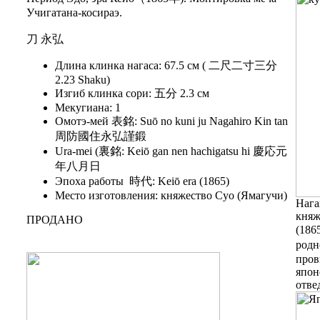
Учигатана-косираэ.
刀 永弘
Длина клинка нагаса: 67.5 см ( 二尺二寸三分
2.23 Shaku)
Изгиб клинка сори: 五分 2.3 см
Мекугиана: 1
Омотэ-мей 表銘: Suō no kuni ju Nagahiro Kin tan
周防國住永弘謹鍛
Ura-mei (裏銘: Keiō gan nen hachigatsu hi 慶応元
年八月日
Эпоха работы 時代: Keiō era (1865)
Место изготовления: княжество Суо (Ямагучи)
Нага
княж
ПРОДАНО
(186
родн
пров
япон
отве