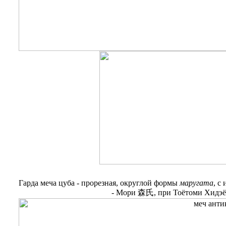
Гарда меча цуба - прорезная, округлой формы
маругата
, с
- Мори 森氏, при Тоётоми Хидэёс