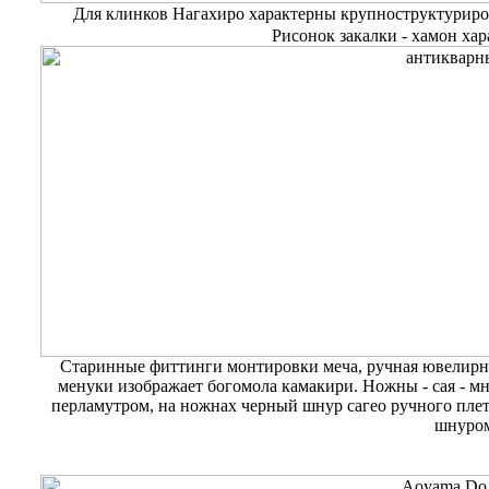
Для клинков Нагахиро характерны крупноструктуриро
Рисонок закалки - хамон ха
Старинные фиттинги монтировки меча, ручная ювелирн
менуки изображает богомола камакири. Ножны - сая - 
перламутром, на ножнах черный шнур сагео ручного плет
шнуром