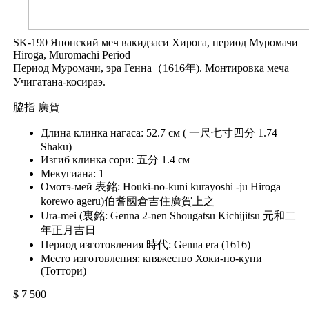
SK-190 Японский меч вакидзаси Хирога, период Муромачи
Hiroga, Muromachi Period
Период Муромачи, эра Генна（1616年). Монтировка меча
Учигатана-косираэ.
脇指 廣賀
Длина клинка нагаса: 52.7 см ( 一尺七寸四分 1.74
Shaku)
Изгиб клинка сори: 五分 1.4 см
Мекугиана: 1
Омотэ-мей 表銘: Houki-no-kuni kurayoshi -ju Hiroga
korewo ageru)伯耆國倉吉住廣賀上之
Ura-mei (裏銘: Genna 2-nen Shougatsu Kichijitsu 元和二
年正月吉日
Период изготовления 時代: Genna era (1616)
Место изготовления: княжество Хоки-но-куни
(Тоттори)
$ 7 500