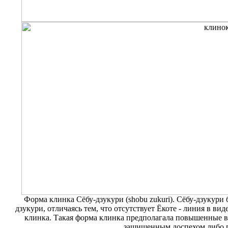
Форма клинка Сёбу-дзукури (shobu zukuri). Сёбу-дзукури
дзукури, отличаясь тем, что отсутствует Ёкоте - линия в ви
клинка. Такая форма клинка предполагала повышенные в
защищенным доспехом либо 