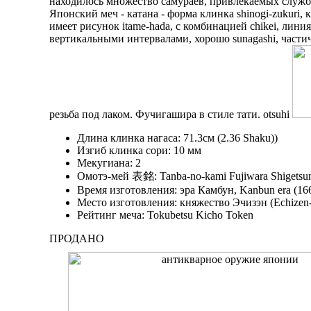
находилось множество самураев, привлекаемых служб
Японский меч - катана - форма клинка shinogi-zukuri, к
имеет рисунок itame-hada, с комбинацией chikei, линия
вертикальными интервалами, хорошо sunagashi, частич
резьба под лаком. Фучигашира в стиле тати. otsuhi
Длина клинка нагаса: 71.3см (2.36 Shaku))
Изгиб клинка сори: 10 мм
Мекугиана: 2
Омотэ-мей 表銘: Tanba-no-kami Fujiwara Shi
Время изготовления: эра Камбун, Kanbun era (16
Место изготовления: княжество Эчизэн (Echizen-
Рейтинг меча: Tokubetsu Kicho Token
ПРОДАНО