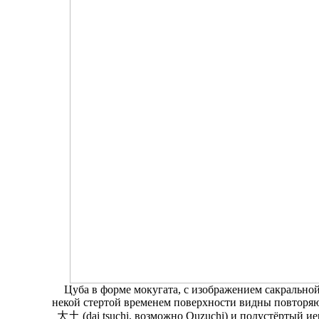
Цуба в форме мокугата, с изображением сакрально
некой стертой временем поверхности видны повтор
大土 (dai tsuchi, возможно Ouzuchi) и полустёртый и