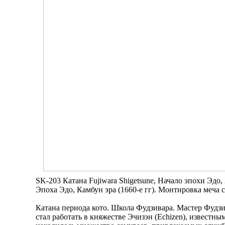
SK-203 Катана Fujiwara Shigetsune, Начало эпохи Эдо, 
Эпоха Эдо, Камбун эра (1660-е гг). Монтировка меча 
Катана периода кото. Школа Фудзивара. Мастер Фудзи
стал работать в княжестве Эчизэн (Echizen), известн