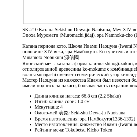
SK-210 Катана Sekishuu Dewa-ju Naotsuna, Меч XIV ве
Эпоха Муромати (Muromachi jidaj), эра Namnoku-cho (
Катана периода кото. Школа Ивами Наоцуна (Iwami Na
половине XIV века, эра Намбокуто. Его учитель и от
Minamoto Nobukuni 源信國
Японский меч - катана - форма клинка shinogi-zukuri, 
отполированной древесины ko-mokume с комбинацией c
волны sunagashi сменяет геометрический узор кинсид
Мастер Наоцуна из княжества Ивами был известен б
имели подпись на накаго, большая часть сохранившихс
Длина клинка нагаса: 66.8 cm (2.2 Shaku)
Изгиб клинка сори: 1.0 см
Мекугиана: 4
Омотэ-мей 表銘: Seki-shu Dewa-ju Naotsuna
Время изготовления: эра Намбокуто(1336-1392)
Место изготовления: княжество Ивами (Iwami-n
Рейтинг меча: Tokubetsu Kicho Token