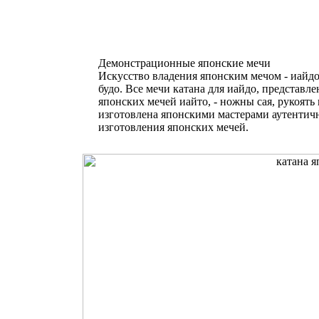
Демонстрационные японские мечи
Искусство владения японским мечом - иайдо
будо. Все мечи катана для иайдо, представл
японских мечей иайто, - ножны сая, рукоять 
изготовлена японскими мастерами аутентич
изготовления японских мечей.