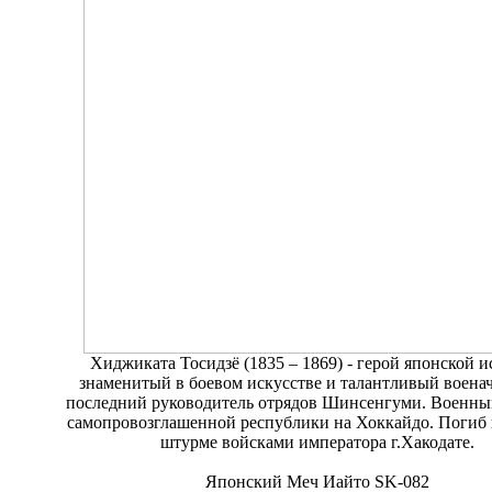
Хиджиката Тосидзё (1835 – 1869) - герой японской и
знаменитый в боевом искусстве и талантливый военач
последний руководитель отрядов Шинсенгуми. Военны
самопровозглашенной республики на Хоккайдо. Погиб 
штурме войсками императора г.Хакодате.
Японский Меч Иайто SK-082