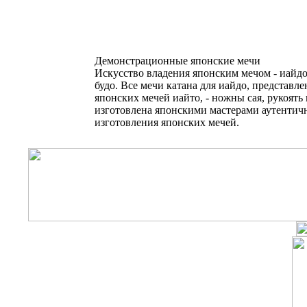
Демонстрационные японские мечи
Искусство владения японским мечом - иайдо
будо. Все мечи катана для иайдо, представл
японских мечей иайто, - ножны сая, рукоять 
изготовлена японскими мастерами аутентич
изготовления японских мечей.