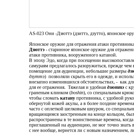
АS-023 Они -Дзюттэ (дзиттэ, дзутто), японское о
Японское оружие для отражения атаки противника
Дзюттэ
- старинное японское оружие для отражен
атаки противника, вооруженного катаной.
В эпоху Эдо, когда при посещении высокопоставл
самураям предлагалось разоружиться, прежде чем 
помещение для аудиенции, небольшие размеры
дз
дзуттэ
) позволяли скрыть его в одежде, и исполь
внезапно изменившихся обстоятельствах, - как для
для ее отражения. Тяжелая и удобная
дзюттэ
с к
граненым клинком (
boshin
), со специальным крюко
чтобы сломать
катану
противника, с удобной руко
обернутой кожей акулы, а в более поздние времена
часто с оплеткой шелковым шнуром, со специаль
вращающимся заостренным на конце кольцом, бы
распространены в те воинственные времена, когда
приглашенный на аудиенцию, не мог точно знать в
с нее вообще, вернется ли с новым назначением, л