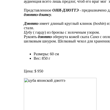
аудиенция всего лишь предлог, чтоб его враг мог з
Представленное
ОНИ-ДЗЮТТЭ
- предназначено д
дзюттэ-дзитсу
.
Дзюттэ
имеет длиный круглый клинок (
boshin
) и
стали.
Цубу
( гарду) из бронзы с золоченым узором.
Рукоять
дзюттэ
обернута кожей ската
Самэ
с опл
шелковым шнуром. Шелковый чехол для хранения
Размеры: 60 см
Вес: 850 г
Цена: $ 950