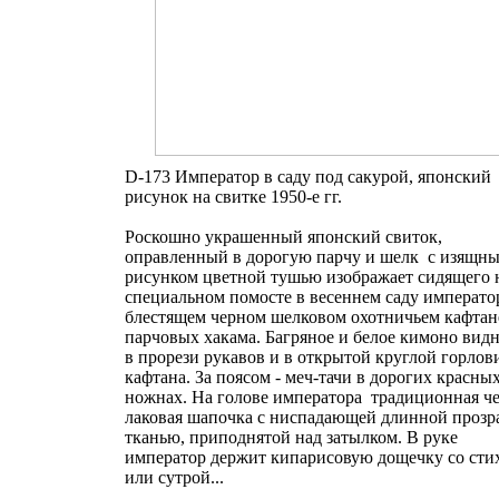
D-173 Император в саду под сакурой, японский
рисунок на свитке 1950-е гг.
Роскошно украшенный японский свиток,
оправленный в дорогую парчу и шелк с изящн
рисунком цветной тушью изображает сидящего 
специальном помосте в весеннем саду императо
блестящем черном шелковом охотничьем кафтан
парчовых хакама. Багряное и белое кимоно видн
в прорези рукавов и в открытой круглой горлов
кафтана. За поясом - меч-тачи в дорогих красны
ножнах. На голове императора традиционная ч
лаковая шапочка с ниспадающей длинной прозр
тканью, приподнятой над затылком. В руке
император держит кипарисовую дощечку со сти
или сутрой...