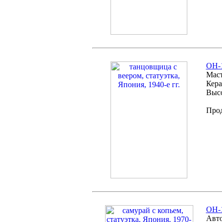
OH-1
Маст
Кера
Высо
Про
OH-1
Авто