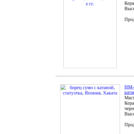
Кера
Высо
Про
HM-0
ката
Маст
Кера
черн
Высо
Про