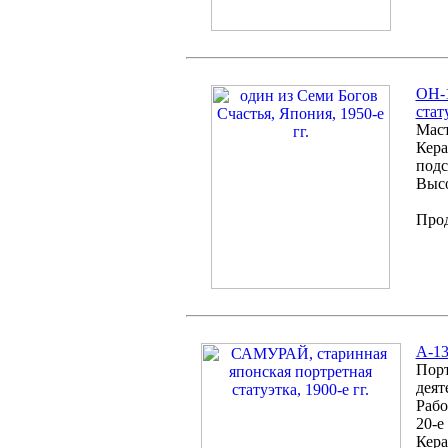
ОH-1
стат
Маст
Кера
подс
Высо
Про
А-13
Порт
деят
Рабо
20-е 
Кера