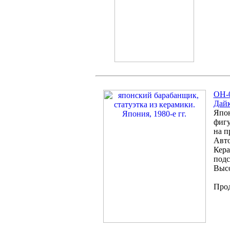
OH-0
Дай
Япон
фигу
на п
Авто
Кера
подс
Высо
Про