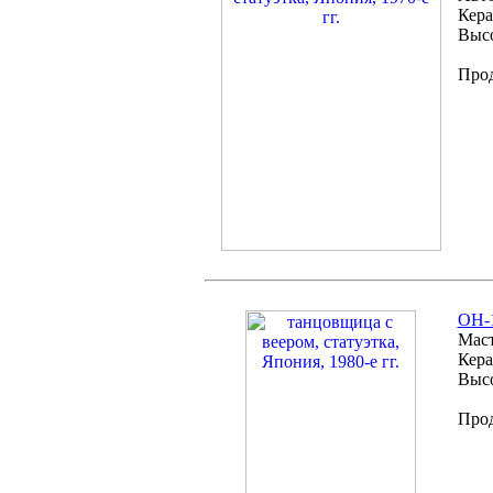
Кера
Высо
Про
OH-1
Маст
Кера
Высо
Про