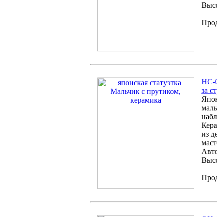
Высо
Про
HC-0
за с
Япон
маль
набл
Кера
из д
маст
Авто
Высо
Про