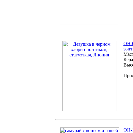
OH-0
зонт
Маст
Кера
Высо
Про
OH-1