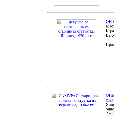
ОH-0
Маст
Кера
Высо
Про
OHM-
сакэ
Япон
одно
Авто