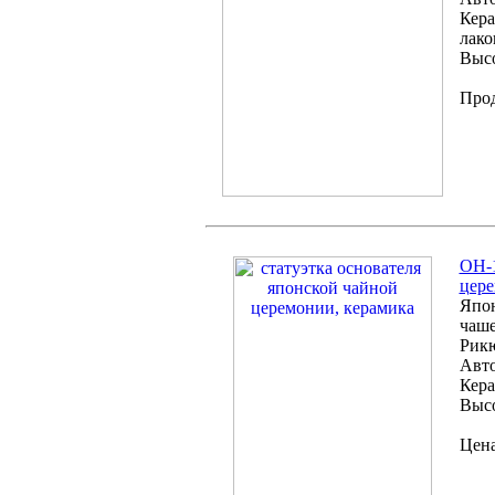
Кера
лако
Высо
Про
OH-1
цер
Япон
чаше
Рик
Авто
Кера
Высо
Цена