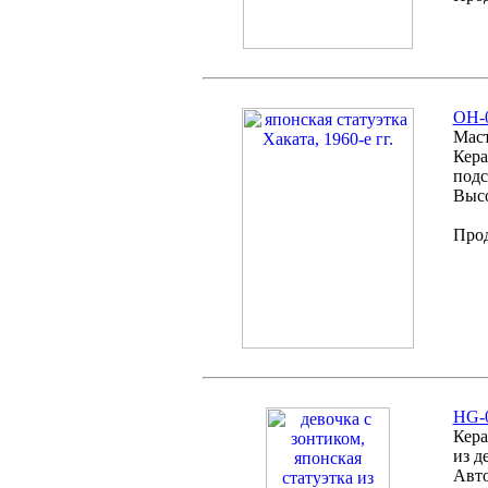
ОH-
Маст
Кера
подс
Высо
Про
HG-0
Кера
из д
Авто