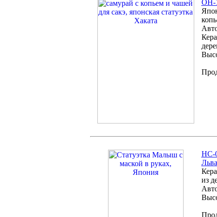
OH-1
Япон
копь
Авто
Кера
дере
Высо
Про
HC-0
Льв
Кера
из д
Авто
Высо
Про