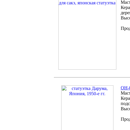
Маст
Кера
дере
Высо
Про
ОH-0
Маст
Кера
подс
Высо
Про