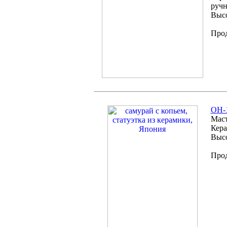
ручн
Высо
Про
OH-1
Маст
Кера
Высо
Про