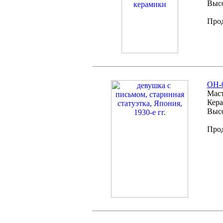
Высо
Про
ОH-0
Маст
Кера
Высо
Про