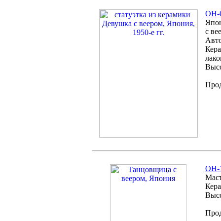
ОH-0
Япон
с ве
Авто
Кера
лако
Высо
Про
OH-1
Маст
Кера
Высо
Про