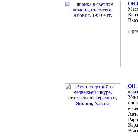
OH-0
Маст
Кера
Высо
Про
ОH-1
кома
Уник
воен
ком
Авто
Рари
Кера
Высо