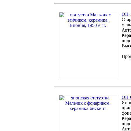
ОH-1
Стар
маль
Авто
Кера
подс
Высо
Про
OH-0
Япон
прис
фона
Кера
подс
Авто