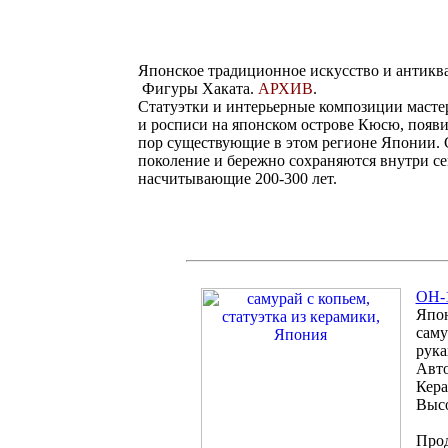
Японское традиционное искусство и антикв
Фигуры Хаката.
АРХИВ
.
Статуэтки и интерьерные композиции мастер
и росписи на японском острове Кюсю, появив
пор существующие в этом регионе Японии. С
поколение и бережно сохраняются внутри с
насчитывающие 200-300 лет.
OH-1
Япон
саму
рука
Авто
Кера
Высо
Про