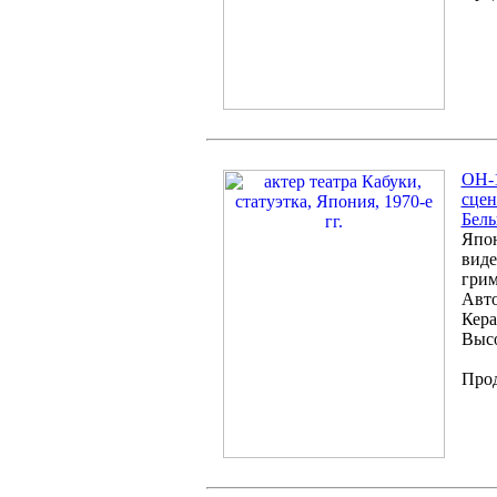
OH-1
сцен
Бел
Япон
виде
грим
Авто
Кера
Высо
Про