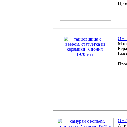
Про
ОH-1
Маст
Кера
Высо
Про
OH-1
Авто