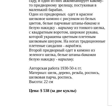
саду, и один из них аккомпанирует какому-
то придворному зрелищу, постукивая в
маленький барабан.
Один из придворных одет в красное
шелковое кимоно с рисунком из белых
цветов, белые парчовые штаны-
бакама
и
белую накидку -
каригину
из тонкого шелка,
с квадратным воротом, широкие рукава,
которой украшены цветным плетеным
шелковым шнуром. На ногах традиционные
плетеные сандалии -
вараджи.
Второй придворный одет в кимоно из
зеленого шелка, белые штаны-
бакама
и
белую накидку -
каригину.
Авторская работа 1930-50-х гг.
Материал: шелк, дерево, резьба, роспись,
шелковая парча, роспись.
Высота: 22 см
Цена: $ 538 (за две куклы)