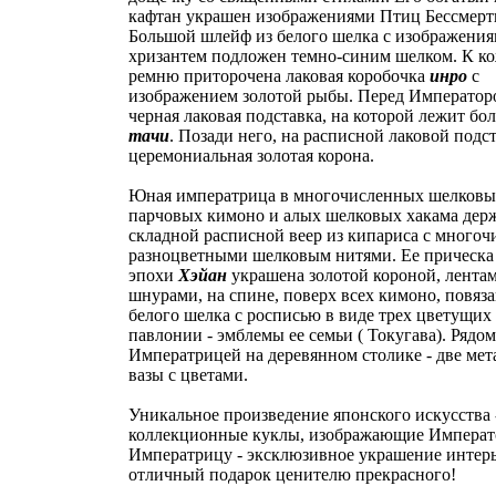
кафтан украшен изображениями Птиц Бессмерт
Большой шлейф из белого шелка с изображения
хризантем подложен темно-синим шелком. К к
ремню приторочена лаковая коробочка
инро
с
изображением золотой рыбы. Перед Император
черная лаковая подставка, на которой лежит бо
тачи
. Позади него, на расписной лаковой подст
церемониальная золотая корона.
Юная императрица в многочисленных шелковы
парчовых кимоно и алых шелковых хакама держ
складной расписной веер из кипариса с много
разноцветными шелковым нитями. Ее прическа 
эпохи
Хэйан
украшена золотой короной, лента
шнурами, на спине, поверх всех кимоно, повяза
белого шелка с росписью в виде трех цветущих
павлонии - эмблемы ее семьи ( Токугава). Рядом
Императрицей на деревянном столике - две мет
вазы с цветами.
Уникальное произведение японского искусства 
коллекционные куклы, изображающие Императ
Императрицу - эксклюзивное украшение интерь
отличный подарок ценителю прекрасного!