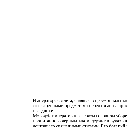
Императорская чета, сидящая в церемониальны
со священными предметами перед ними на при
празднике.
Молодой император в высоком головном уборе 
пропитанного черным лаком, держит в руках к
дощечку со священными стихами. Его богатый