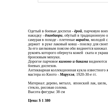
Одетый в боевые доспехи -
ёрой
, парчовую во
накидку -
дзинбаори
, обутый в традиционную о
самурая в походе - плетеные
варадзи
, молодой 
держит в руке лаковый ковш - поилку для своег
За его шелковым поясом оби виднеется кинжал
рукоять которого обернута кожей ската и укра
бронзовым менуки.
Дорогое парчовое
кимоно и бакама
виднеются 
боевых доспехов.
Антикварная коллекционная кукла известного 
мастера из Киото -
Марухэя
, 1920-30-е гг.
Материал: дерево, металл, японский лак, шелк, 
стекло, рисовая солома.
Высота фигуры: 38 см
Цена: $ 1 380