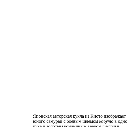
Японская авторская кукла из Киото изображает
юного самурай с боевым шлемом
кабуто
в одн
руке и золотым командным веером
тэссен
в