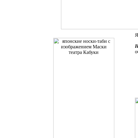
Я
Н
о