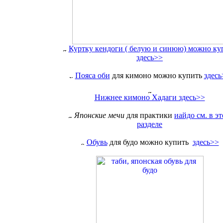
Куртку кендоги ( белую и синюю) можно ку
здесь>>
Пояса оби
для кимоно можно купить
здесь
Нижнее кимоно Хадаги здесь>>
Японские мечи
для практики
иайдо см. в э
разделе
Обувь
для будо можно купить
здесь>>